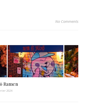
No Comments
jō Ramen
vrier 2024