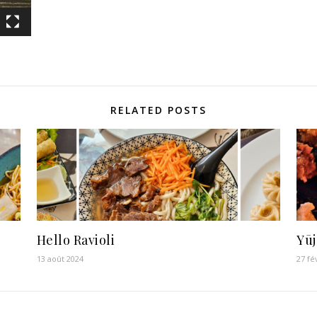
RELATED POSTS
Hello Ravioli
Yū
13 août 2024
27 fé