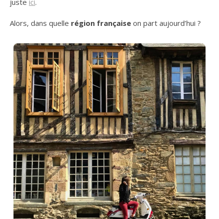
juste
ici
.
Alors, dans quelle
région française
on part aujourd’hui ?