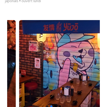
japonais
•
ouvert lundi