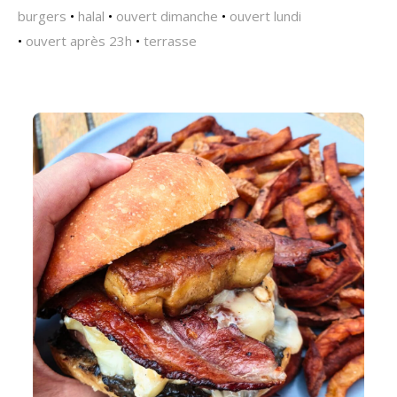
burgers
•
halal
•
ouvert dimanche
•
ouvert lundi
•
ouvert après 23h
•
terrasse