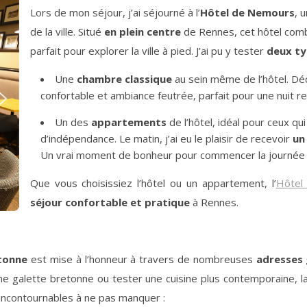
Lors de mon séjour, j’ai séjourné à l’
Hôtel de Nemours
, 
de la ville. Situé
en plein centre
de Rennes, cet hôtel com
parfait pour explorer la ville à pied. J’ai pu y tester
deux t
Une
chambre classique
au sein même de l’hôtel. Déc
confortable et ambiance feutrée, parfait pour une nuit 
Un des
appartements
de l’hôtel, idéal pour ceux qu
d’indépendance. Le matin, j’ai eu le plaisir de recevoir
un
Un vrai moment de bonheur pour commencer la journée 
Que vous choisissiez l’hôtel ou un appartement, l’
Hôtel
séjour confortable et pratique
à Rennes.
tonne
est mise à l’honneur à travers de nombreuses
adresses
e galette bretonne ou tester une cuisine plus contemporaine, l
s incontournables à ne pas manquer :