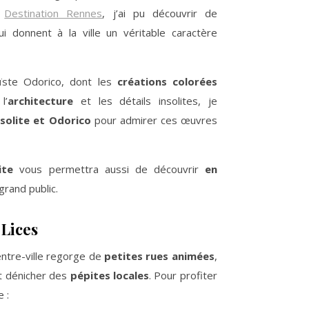
r
Destination Rennes
, j’ai pu découvrir de
i donnent à la ville un véritable caractère
aïste Odorico, dont les
créations colorées
l’
architecture
et les détails insolites, je
solite et Odorico
pour admirer ces œuvres
ite
vous permettra aussi de découvrir
en
grand public.
 Lices
centre-ville regorge de
petites rues animées
,
ut dénicher des
pépites locales
. Pour profiter
 :