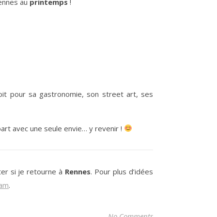
Rennes au
printemps
!
it pour sa gastronomie, son street art, ses
art avec une seule envie… y revenir !
er si je retourne à
Rennes
. Pour plus d’idées
ram
.
No Comments