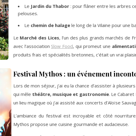
Le
Jardin du Thabor
: pour flâner entre les arbres c
pelouses.
Le
chemin de halage
le long de la Vilaine pour une bal
Le
Marché des Lices
, l’un des plus grands marchés de Fr
avec l’association
Slow Food
, qui promeut une
alimentati
produits frais et spécialités bretonnes, c’était un vrai plaisi
Festival Mythos : un événement incon
Lors de mon séjour, j’ai eu la chance d’assister à plusie
qui mêle
théâtre, musique et gastronomie
. Le Cabaret
un lieu magique où j’ai assisté aux concerts d’Aloïse Sauva
L’ambiance du festival est incroyable et côté nourritur
Mythos propose une cuisine gourmande et audacieuse.