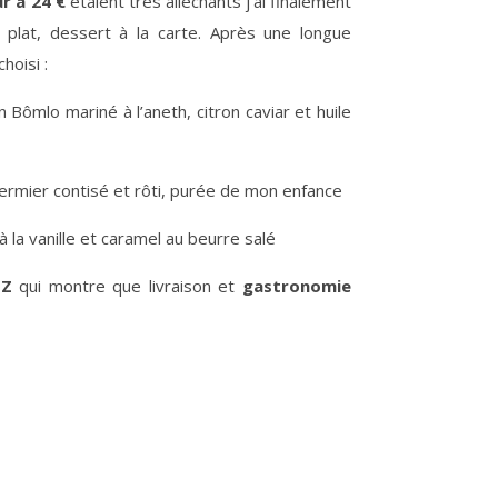
r à 24 €
étaient très alléchants j’ai finalement
, plat, dessert à la carte. Après une longue
choisi :
 Bômlo mariné à l’aneth, citron caviar et huile
ermier contisé et rôti, purée de mon enfance
r à la vanille et caramel au beurre salé
 Z
qui montre que livraison et
gastronomie