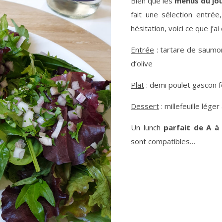
Bien que les
menus du jou
fait une sélection entrée
hésitation, voici ce que j’ai 
Entrée
: tartare de saumon
d’olive
Plat
: demi poulet gascon f
Dessert
: millefeuille lége
Un lunch
parfait de A à
sont compatibles…