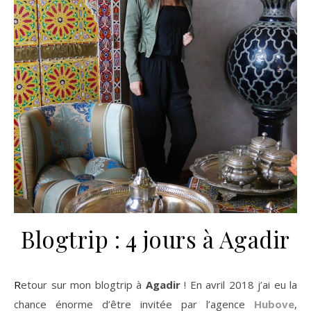
Blogtrip : 4 jours à Agadir
Retour sur mon blogtrip à
Agadir
! En avril 2018 j’ai eu la
chance énorme d’être invitée par l’agence
Hubove
,