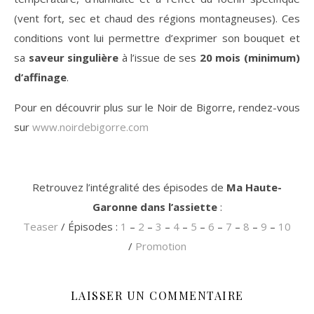
(vent fort, sec et chaud des régions montagneuses). Ces
conditions vont lui permettre d’exprimer son bouquet et
sa
saveur singulière
à l’issue de ses
20 mois (minimum)
d’affinage
.
Pour en découvrir plus sur le Noir de Bigorre, rendez-vous
sur
www.noirdebigorre.com
Retrouvez l’intégralité des épisodes de
Ma Haute-
Garonne dans l’assiette
:
Teaser
/ Épisodes :
1
–
2
–
3
–
4
–
5
–
6
–
7
–
8
–
9
–
10
/
Promotion
LAISSER UN COMMENTAIRE