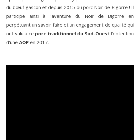
du bœuf gascon et depuis 2015 du porc Noir de Bigorre ! Il
participe ainsi à l’aventure du Noir de Bigorre en
perpétuant un savoir faire et un engagement de qualité qui
ont valu à ce
porc traditionnel du Sud-Ouest
l’obtention
d’une
AOP
en 2017.