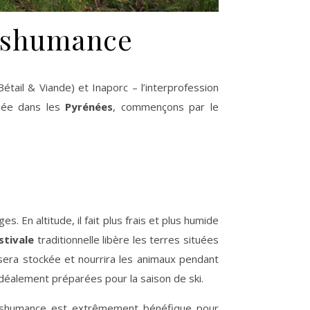
anshumance
étail & Viande) et Inaporc – l’interprofession
rnée dans les
Pyrénées
, commençons par le
. En altitude, il fait plus frais et plus humide
stivale
traditionnelle libère les terres situées
, sera stockée et nourrira les animaux pendant
idéalement préparées pour la saison de ski.
anshumance est extrêmement bénéfique pour