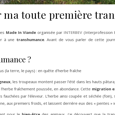
r ma toute première tr
res
Made In Viande
organisée par
INTERBEV
(Interprofession B
iper à une
transhumance
. Avant de vous parler de cette jou
humance ?
s (la terre, le pays) : en quête d’herbe fraîche
gneux
, les troupeaux montent passer l’été dans les hauts pâturages
e l’herbe fraîchement poussée, en abondance. Cette
migration e
lors fauchées par l’éleveur. L’herbe ainsi coupée et séchée (foin)
e, aux premiers froids, et laissent derrière eux des « pentes » 
ment pour le
bien-être
des animaux, j’ai découvert que la tr