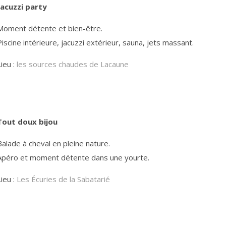
Jacuzzi party
Moment détente et bien-être.
Piscine intérieure, jacuzzi extérieur, sauna, jets massant.
Lieu :
les sources chaudes de Lacaune
Tout doux bijou
Balade à cheval en pleine nature.
Apéro et moment détente dans une yourte.
Lieu :
Les Écuries de la Sabatarié