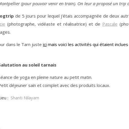
Montpellier (pour pouvoir venir en train). On leur a proposé un trip da
logtrip
de 5 jours pour lequel j’étais accompagnée de deux aut
cie
(photographe, vidéaste et réalisatrice) et de
Pascale
(phot
mages.
our dans le Tarn juste
ici
mais voici les activités qui étaient inclu
Salutation au soleil tarnais
Séance de yoga en pleine nature au petit matin.
Petit déjeuner sain et complet avec des produits locaux.
Lieu :
Shanti Nilayam