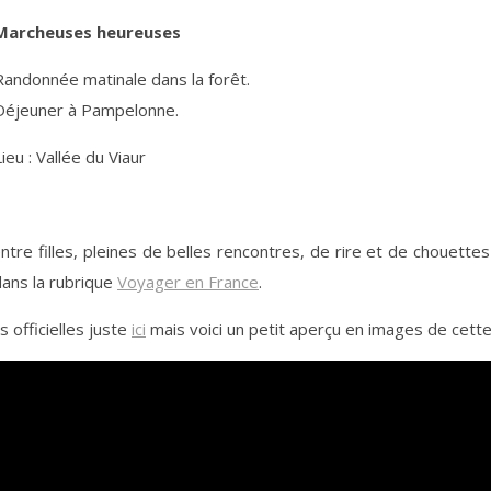
Marcheuses heureuses
Randonnée matinale dans la forêt.
Déjeuner à Pampelonne.
Lieu : Vallée du Viaur
ntre filles, pleines de belles rencontres, de rire et de chouettes 
 dans la rubrique
Voyager en France
.
 officielles juste
ici
mais voici un petit aperçu en images de cette