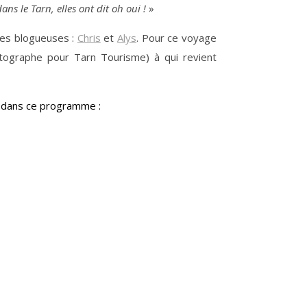
ns le Tarn, elles ont dit oh oui !
»
res blogueuses :
Chris
et
Alys
. Pour ce voyage
ographe pour Tarn Tourisme) à qui revient
es dans ce programme :