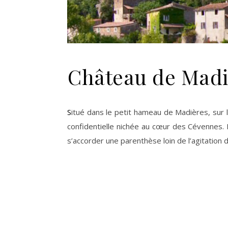
Château de Madiè
Situé dans le petit hameau de Madières, sur la commune de Rogues dans le Gard, à environ 1h15 de Montpellier, le Château de Madières est une adresse
confidentielle nichée au cœur des Cévennes. 
s’accorder une parenthèse loin de l’agitation 