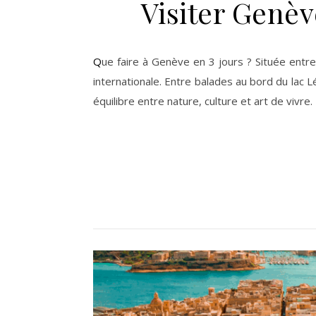
Visiter Genèv
Que faire à Genève en 3 jours ? Située entre lac et montagnes, la ville suisse séduit par son élégance, son cadre naturel exceptionnel et son atmosphère
internationale. Entre balades au bord du lac 
équilibre entre nature, culture et art de vivr