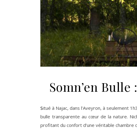
Somn’en Bulle :
Situé à Najac, dans l’Aveyron, à seulement 1h30 de Toulouse, Somn’en Bulle propose une expérience aussi originale que dépaysante : passer la nuit dans une
bulle transparente au cœur de la nature. Ni
profitant du confort d’une véritable chambre d