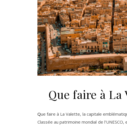
Que faire à La 
Que faire à La Valette, la capitale emblématique de Malte ? Perchée sur une péninsule et entourée de fortifications, elle est un véritable musée à ciel ouvert.
Classée au patrimoine mondial de l’UNESCO, e