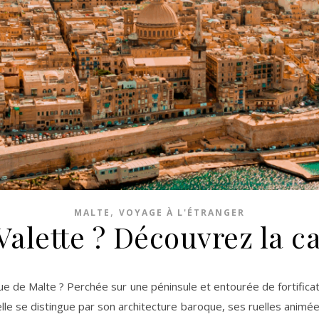
,
MALTE
VOYAGE À L'ÉTRANGER
Valette ? Découvrez la c
lle se distingue par son architecture baroque, ses ruelles anim